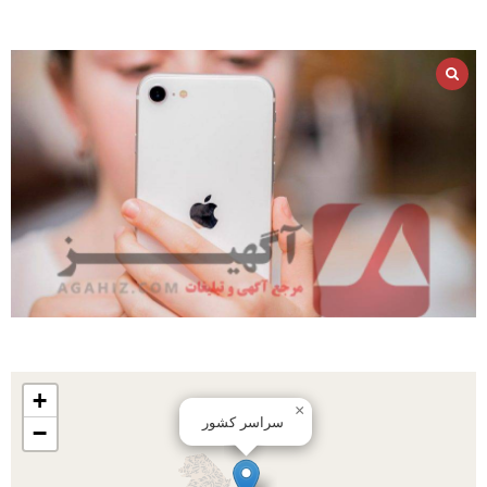
+
×
سراسر کشور
−