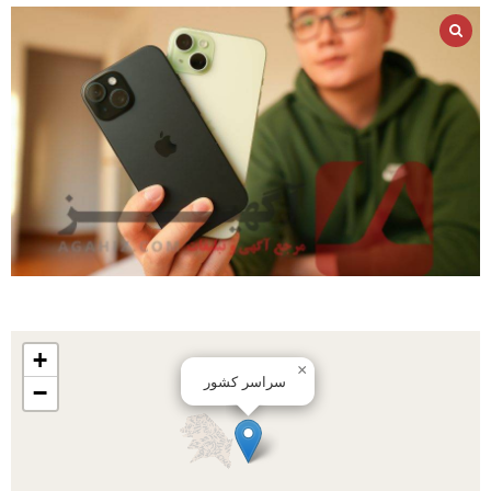
+
×
سراسر کشور
−