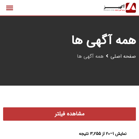
رش
ه
حتوا
همه آگهی ها
صفحه اصلی
همه آگهی ها
مشاهده فیلتر
نمایش 1–20 از 3,255 نتیجه