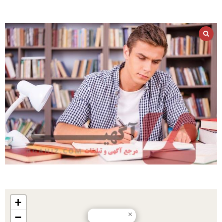
+
×
−