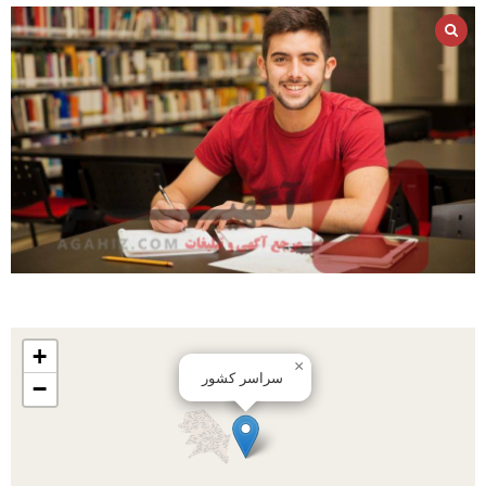
+
×
سراسر کشور
−