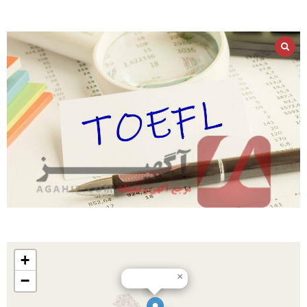
+
×
−