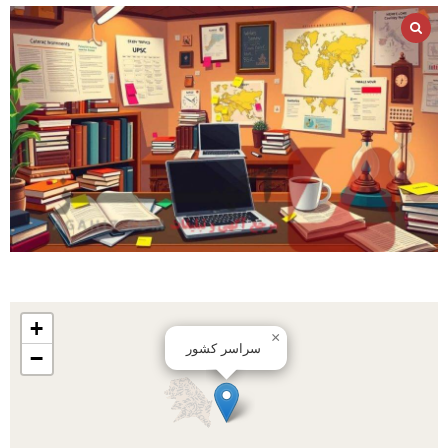
+
×
سراسر کشور
−