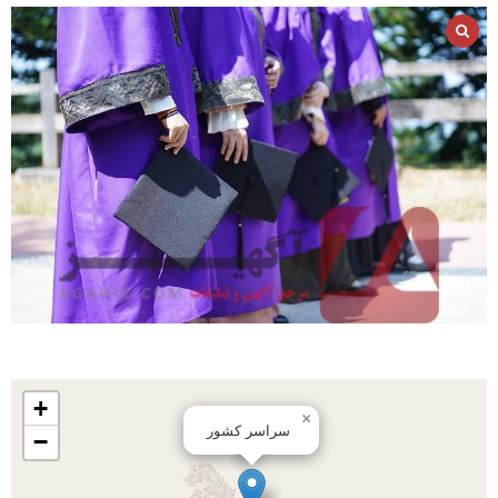
+
×
سراسر کشور
−