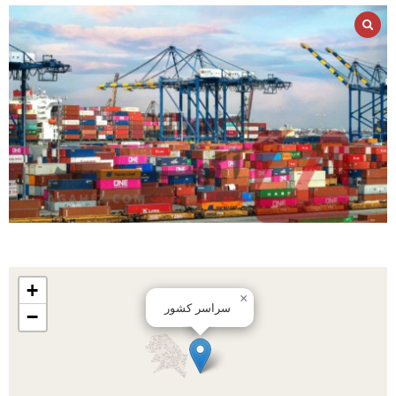
+
×
سراسر کشور
−