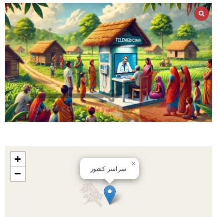
+
×
سراسر کشور
−