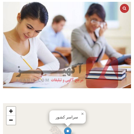
+
×
سراسر کشور
−