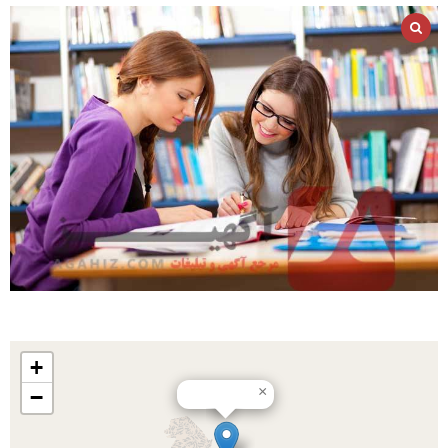
+
×
−