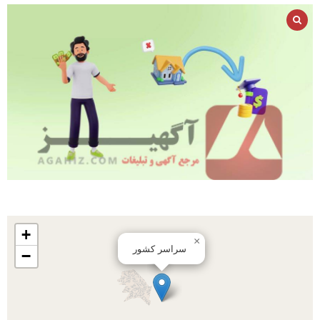
+
×
سراسر کشور
−