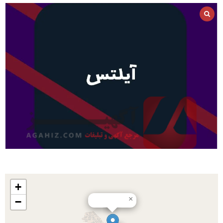
+
×
−