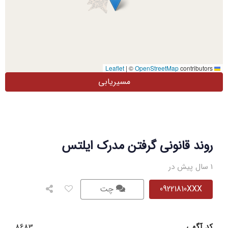
|
©
OpenStreetMap
contributors
Leaflet
مسیریابی
روند قانونی گرفتن مدرک ایلتس
1 سال پیش در
09221810XXX
چت
کد آگهی
8683