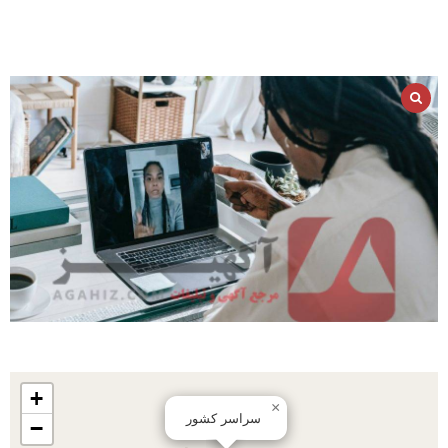
+
×
سراسر کشور
−