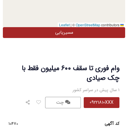
|
©
OpenStreetMap
contributors
Leaflet
مسیریابی
وام فوری تا سقف ۶۰۰ میلیون فقط با
چک صیادی
1 سال پیش در سراسر کشور
09221810XXX
چت
کد آگهی
10470