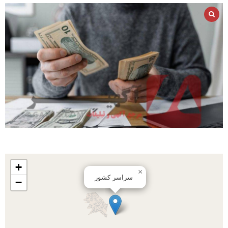
+
×
سراسر کشور
−