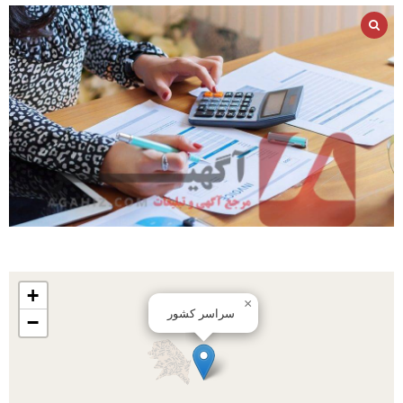
+
×
سراسر کشور
−