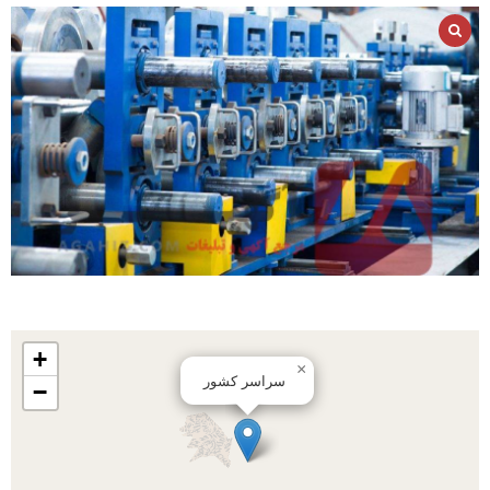
+
×
سراسر کشور
−