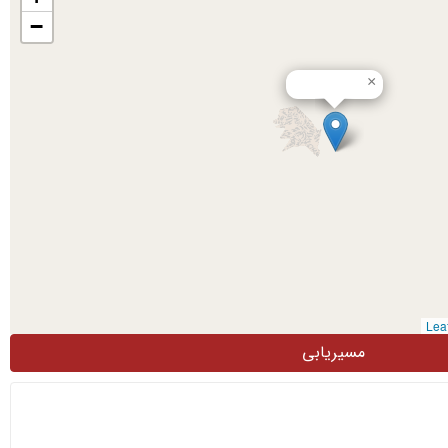
−
×
مسیریابی