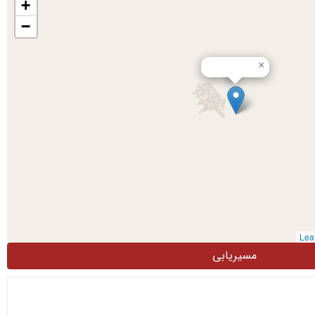
+
−
×
مسیریابی