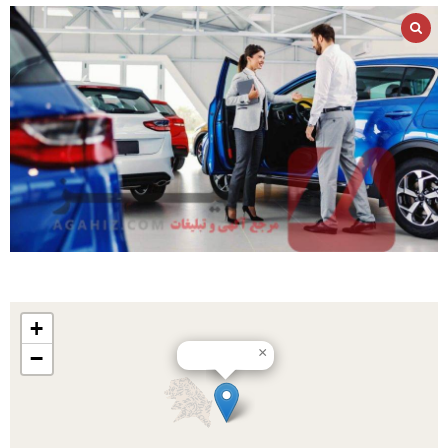
+
×
−