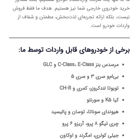
خرید خودروی خارجی شما نیز هستیم. هدف ما فقط فروش
نیست، بلکه ارائه تجربه‌ای لذت‌بخش، مطمئن و شفاف از
واردات خودرو است.
برخی از خودروهای قابل واردات توسط ما:
مرسدس بنز C-Class، E-Class و GLC
بی‌ام‌و سری 3 و سری 5
تویوتا لندکروزر، کمری و CH-R
کیا K5 و سورنتو
هیوندای سوناتا، توسان و پالیسید
چری تیگو 8 پرو، آریزو 6 پرو
جیلی کولری، امگرند و اوکاون