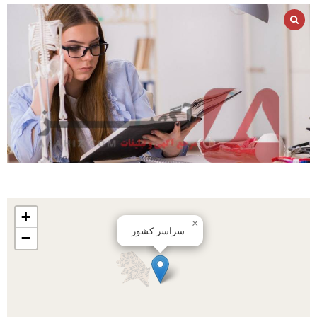
+
×
سراسر کشور
−