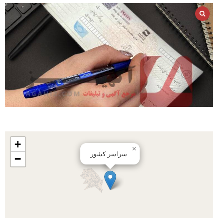
+
×
سراسر کشور
−