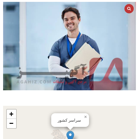
+
×
سراسر کشور
−