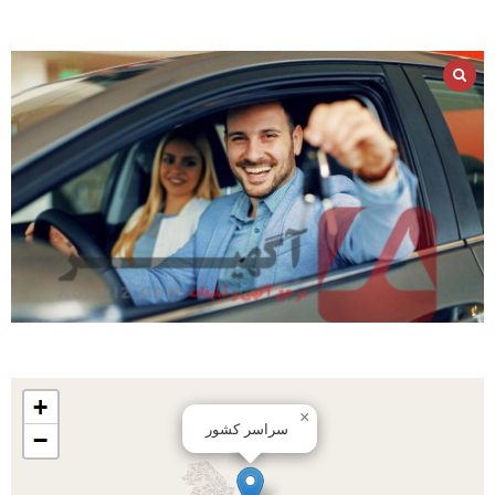
+
×
سراسر کشور
−