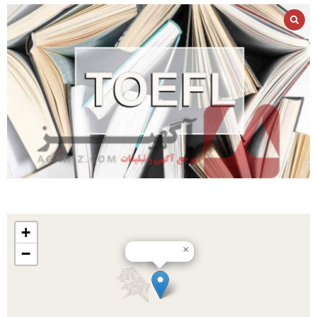
+
×
−