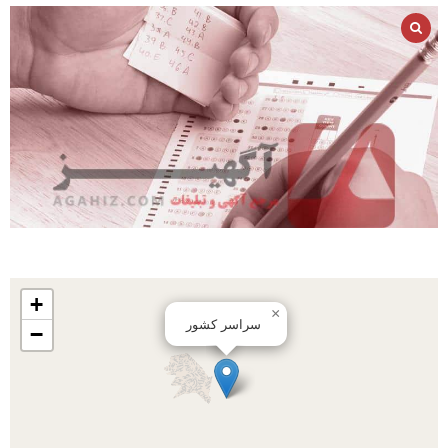
+
×
سراسر کشور
−