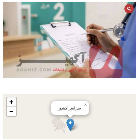
+
×
سراسر کشور
−