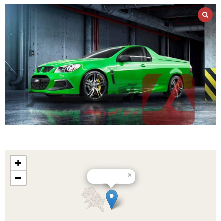
+
×
−