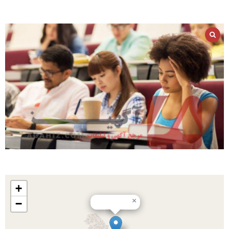
+
×
−