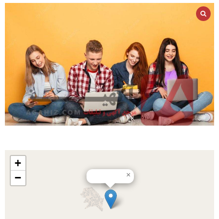
+
×
−