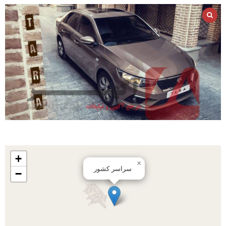
+
×
سراسر کشور
−