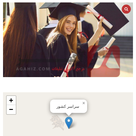
+
×
سراسر کشور
−