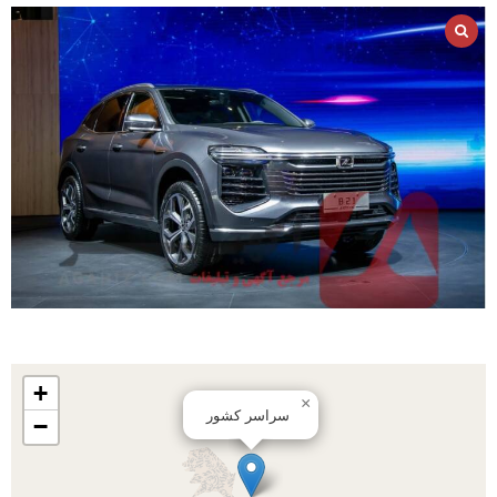
+
×
سراسر کشور
−