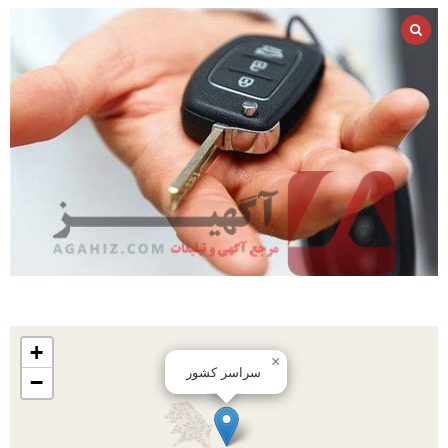
+
×
سراسر کشور
−