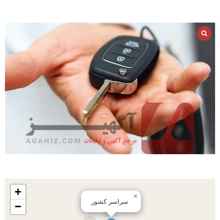
+
×
سراسر کشور
−