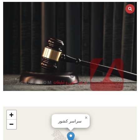
+
×
سراسر کشور
−