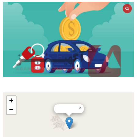
+
×
−