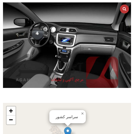
+
×
سراسر کشور
−