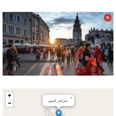
+
×
سراسر کشور
−